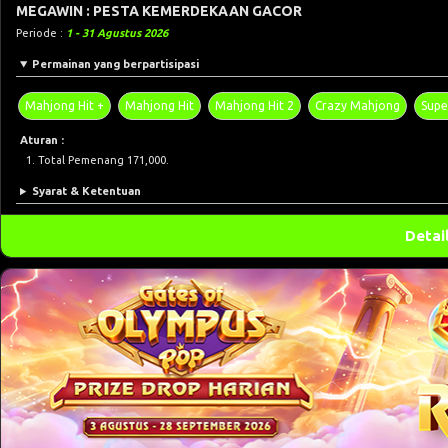
MEGAWIN : PESTA KEMERDEKAAN GACOR
Periode :
1 - 31 Agustus 2026
Permainan yang berpartisipasi
Mahjong Hit +
Mahjong Hit
Mahjong Hit 2
Crazy Mahjong
Supe
Aturan :
Total Pemenang 171,000.
Syarat & Ketentuan
Detai