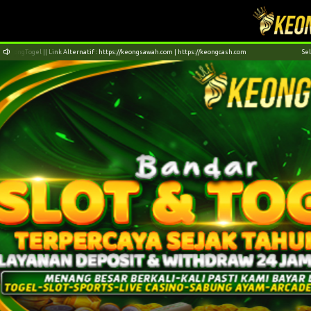
nk Alternatif : https://keongsawah.com | https://keongcash.com
Selamat Datang di Sit