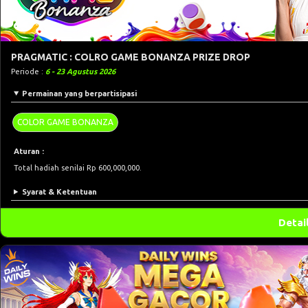
PRAGMATIC : COLRO GAME BONANZA PRIZE DROP
Periode :
6 - 23 Agustus 2026
Permainan yang berpartisipasi
COLOR GAME BONANZA
Aturan :
Total hadiah senilai Rp 600,000,000.
Syarat & Ketentuan
Detai