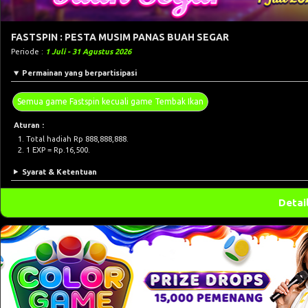
FASTSPIN : PESTA MUSIM PANAS BUAH SEGAR
Periode :
1 Juli - 31 Agustus 2026
Permainan yang berpartisipasi
Semua game Fastspin kecuali game Tembak Ikan
Aturan :
Total hadiah Rp 888,888,888.
1 EXP = Rp.16,500.
Syarat & Ketentuan
Detai