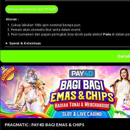
Semua permainan slot PGSoft
Aturan :
Cukup lakukan 100x spin nominal berapa pun.
Pemain akan otomatis ikut serta dalam event.
Poin turnamen dan papan peringkat bisa dicek pada simbol
Piala
di dalam pe
Syarat & Ketentuan
Detai
PRAGMATIC : PAY4D BAGI EMAS & CHIPS