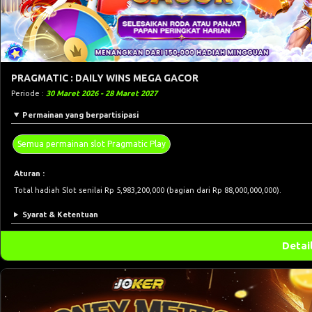
PRAGMATIC : DAILY WINS MEGA GACOR
Periode :
30 Maret 2026 - 28 Maret 2027
Permainan yang berpartisipasi
Semua permainan slot Pragmatic Play
Aturan :
Total hadiah Slot senilai Rp 5,983,200,000 (bagian dari Rp 88,000,000,000).
Syarat & Ketentuan
Detai