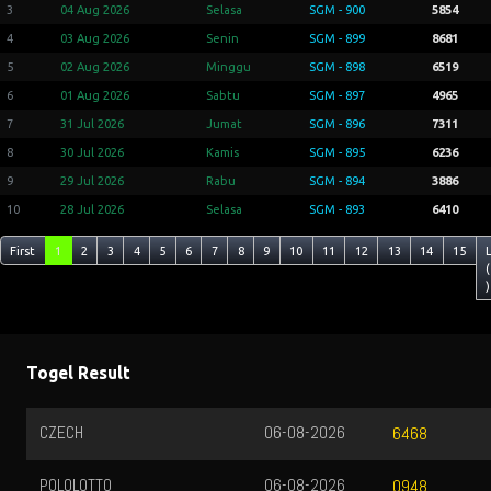
3
04 Aug 2026
Selasa
SGM - 900
5854
4
03 Aug 2026
Senin
SGM - 899
8681
5
02 Aug 2026
Minggu
SGM - 898
6519
6
01 Aug 2026
Sabtu
SGM - 897
4965
7
31 Jul 2026
Jumat
SGM - 896
7311
8
30 Jul 2026
Kamis
SGM - 895
6236
9
29 Jul 2026
Rabu
SGM - 894
3886
10
28 Jul 2026
Selasa
SGM - 893
6410
First
1
2
3
4
5
6
7
8
9
10
11
12
13
14
15
(
)
Togel Result
CZECH
06-08-2026
6468
POLOLOTTO
06-08-2026
0948