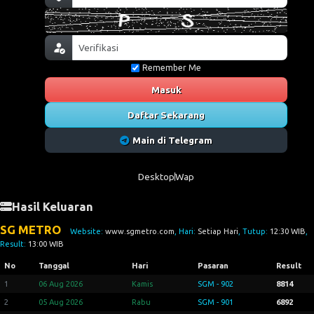
Remember Me
Masuk
Daftar Sekarang
Main di Telegram
Desktop
Wap
Hasil Keluaran
SG METRO
Website:
www.sgmetro.com
, Hari:
Setiap Hari
, Tutup:
12:30 WIB
,
Result:
13:00 WIB
No
Tanggal
Hari
Pasaran
Result
1
06 Aug 2026
Kamis
SGM - 902
8814
2
05 Aug 2026
Rabu
SGM - 901
6892